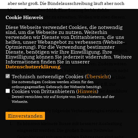
aber sehr groß. Die Bündelausschreibung läuft aber noch
bis zum Dezember 2025. Eine Lösung ist bis dahin
wahrscheinlich nicht zu erwarten. Wollen wir aber diesen
Cookie Hinweis
Zustand einfach so lange belassen?
Diese Webseite verwendet Cookies, die notwendig
sind, um die Webseite zu nutzen. Weiterhin
Hierzu ist bei uns eine Idee entstanden, welche die oben
verwenden wir Dienste von Drittanbietern, die uns
helfen, unser Webangebot zu verbessern (Website-
genannten Probleme beseitigen könnte. Wir verkürzen die
Optmierung). Für die Verwendung bestimmter
Linie 720, indem wir als Gemeinde St. Leon-Rot aussteigen.
Dienste, benötigen wir Ihre Einwilligung. Ihre
Einwilligung können Sie jederzeit widerrufen. Weitere
Somit wäre die Fahrzeit verkürzt und die Linie könnte
Informationen finden Sie in unserer
wieder bis zum Bismarckplatz durchfahren. Zudem wären
Datenschutzerklärung
.
die zusätzlich eingesetzten Fahrzeuge eventuell auch nicht
Technisch notwendige Cookies (
Übersicht
)
mehr erforderlich. Dadurch könnten wir eine eigene Linie
Die notwendigen Cookies werden allein für den
zwischen St. Leon über Rot bis nach Walldorf, z.B. zur
ordnungsgemäßen Gebrauch der Webseite benötigt.
Drehscheibe generieren. Ab hier wäre dann der Anschluss
Cookies von Drittanbietern (
Hinweis
)
Derzeit verzichten wir auf Scripte von Drittanbietern auf der
an die Linie 720.
Webseite.
Dadurch könnten wir folgende Verbesserungen erzielen:
Einverstanden
Es könnten kleinere Busse mit besserer Auslastung
eingesetzt werden. Die großen Busse (teilweise
Gelenkbusse) mit vereinzelten Fahrgästen sind sehr