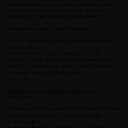
wollen. Dies ist separat zu dem Antrag der FDP zu sehen,
der ja rechtzeitig vor der neuen Bündelausschreibung im
Dezember 2025 eine Nahverkehrsstudie fordert.
Busfahren in der stadt kostet bald nichts mehr !
Walldorf: Busfahren in der Stadt kostet bald nichts mehr -
Wiesloch - RNZ
Walldorf. Ab dem 1. Januar 2022 braucht man für
Busfahrten innerhalb Walldorfs keinen Fahrschein mehr:
Das hat der Gemeinderat in seiner Sitzung am Dienstag
einstimmig auf Antrag der SPD-Fraktion ...
www.rnz.de
Fährt die Linie 720 bald auf neuer strecke zum
Bismarckplatz ?
Sandhausen/Heidelberg: Fährt die Linie 720 bald auf neuer
Strecke zum Bismarckplatz? - Nachrichten Region
Heidelberg - RNZ
Sandhausen/Heidelberg. (luw) Wann und ob die Buslinie