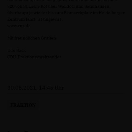
720 von St. Leon-Rot über Walldorf und Sandhausen
überhaupt je wieder bis zum Bismarckplatz im Heidelberger
Zentrum fährt, ist ungewiss.
www.rnz.de
Mit freundlichen Grüßen
Udo Back
CDU-Fraktionsvorsitzender
30.08.2021, 14:45 Uhr
FRAKTION