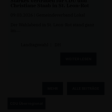
Starkes Vertrauen für CDU und
Christiane Staab in St. Leon-Rot
09.03.2026
| Gemeindeverband Lokal
Der Wahlabend in St. Leon-Rot stand ganz
im....
Landtagswahl
|
DH
WEITER LESEN
MEHR
ALLE BEITRÄGE
CDU Überregional