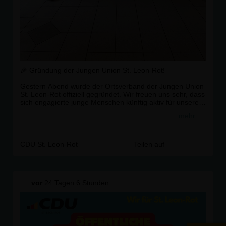
🎉 Gründung der Jungen Union St. Leon-Rot!
Gestern Abend wurde der Ortsverband der Jungen Union
St. Leon-Rot offiziell gegründet. Wir freuen uns sehr, dass
sich engagierte junge Menschen künftig aktiv für unsere
Gemeinde einsetzen.
mehr
Herzlichen Glückwunsch an den neu gewählten Vorstand:
🔹 Søren Heck ? Ortsvorsitzender
🔹 Dennis Herzog ? Stellvertretender Ortsvorsitzender
CDU St. Leon-Rot
Teilen auf
🔹 Luca Klevenz ? Finanzreferent
Die CDU St. Leon-Rot gratuliert herzlich zur Wahl und
wünscht dem gesamten Vorstand viel Erfolg, gutes
vor
24 Tagen 6 Stunden
Gelingen und eine glückliche Hand für die kommenden
Aufgaben. Wir freuen uns auf eine gute und
vertrauensvolle Zusammenarbeit!
Ein herzliches Dankeschön gilt außerdem der Jungen
Union Rhein-Neckar für die Unterstützung bei der