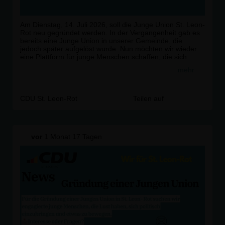
Am Dienstag, 14. Juli 2026, soll die Junge Union St. Leon-
Rot neu gegründet werden. In der Vergangenheit gab es
bereits eine Junge Union in unserer Gemeinde, die
jedoch später aufgelöst wurde. Nun möchten wir wieder
eine Plattform für junge Menschen schaffen, die sich
politisch interessieren, mitdiskutieren und ihre Ideen aktiv
mehr
einbringen wollen.
Die Junge Union richtet sich an junge Menschen im Alter
von 14 bis 35 Jahren und bietet ihnen die Möglichkeit,
CDU St. Leon-Rot
Teilen auf
Politik nicht nur zu beobachten, sondern selbst
mitzugestalten. Dabei stehen der Austausch über aktuelle
politische Themen, die Entwicklung eigener Ideen und
das Engagement vor Ort im Mittelpunkt.
vor
1 Monat 17 Tagen
Gerade junge Menschen sollen eine Stimme bekommen,
wenn es um die Zukunft unserer Gemeinde, unseres
Landes und unserer Gesellschaft geht. Die Junge Union
möchte Raum für politische Debatten, Diskussionen und
neue Impulse schaffen. Dabei geht es nicht nur um große
bundespolitische Themen, sondern auch um Fragen, die
junge Menschen direkt vor Ort betreffen:
Freizeitangebote, Mobilität, Bildung, Digitalisierung,
Ehrenamt und die Weiterentwicklung unserer Gemeinde.