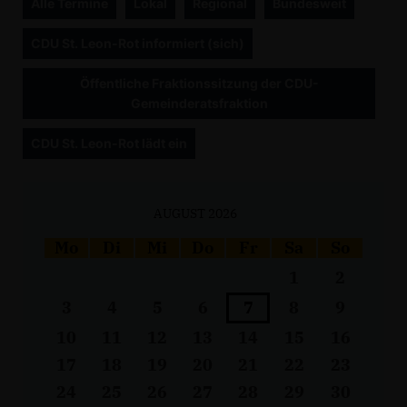
Alle Termine
Lokal
Regional
Bundesweit
CDU St. Leon-Rot informiert (sich)
Öffentliche Fraktionssitzung der CDU-
Gemeinderatsfraktion
CDU St. Leon-Rot lädt ein
AUGUST 2026
Mo
Di
Mi
Do
Fr
Sa
So
1
2
3
4
5
6
7
8
9
10
11
12
13
14
15
16
17
18
19
20
21
22
23
24
25
26
27
28
29
30