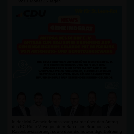
vor
1 Monat 26 Tagen
📩 Du hast Fragen oder möchtest dabei sein? Dann
melde dich ganz unkompliziert bei uns:
👤 Dennis Herzog
📧 dennis.herzog@cdu-st-leon-rot.de
👤 Sören Heck
📧 soeren.heck@cdu-st-leon-rot.de
Oder schreib uns einfach eine Nachricht hier auf
Instagram ? wir freuen uns auf den Austausch mit dir! 😊
👉 Teile den Beitrag gerne mit Freunden, die Interesse
haben könnten.
#JungeUnion #
StLeonRot
#
CDU
#
Mitgestalten
#
JugendEngagiert
In der Mai-Gemeinderatssitzung wurde über den Antrag
des FC Rot e.V. wegen dem Bau eines Brunnens zur
Rasenbewässerung, sowie über die notwendige Befreiung