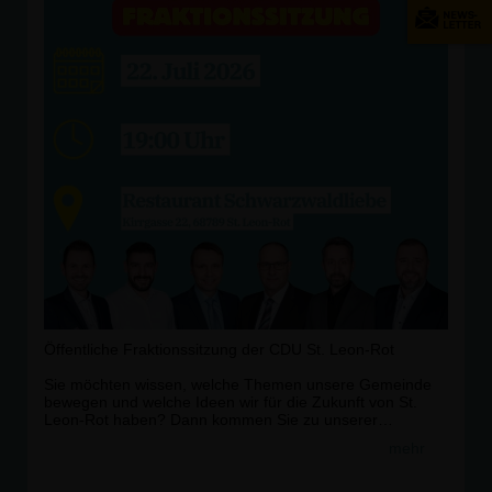
Gründung des Ortsverbands. Wir freuen uns auf die
zukünftige Zusammenarbeit!
Ebenso bedanken wir uns herzlich beim Restaurant VfB
St. Leon für die Bereitstellung der Räumlichkeiten.
#JungeUnion #
SanktLeonRot
#
CDU
#
RheinNeckar
#
GemeinsamGestalten
#
Engagement
#
Nachwuchs
#
Kommunalpolitik
Öffentliche Fraktionssitzung der CDU St. Leon-Rot
Sie möchten wissen, welche Themen unsere Gemeinde
bewegen und welche Ideen wir für die Zukunft von St.
Leon-Rot haben? Dann kommen Sie zu unserer
öffentlichen Fraktionssitzung!
mehr
📅 22. Juli 2026
🕖 19:00 Uhr