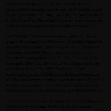
Geschäftsstrategie. SAP möchte ein Vorbild für ein
nachhaltiges Unternehmen sein und wird – gestützt durch
die entsprechenden Ratings – als Vordenker und Vorreiter
im Markt gesehen. Dies schafft die Vertrauensbasis, um als
Anbieter von Lösungen im Markt punkten zu können."
Die SAP betreibe ihre Rechenzentren und Gebäude mit
grünem Strom und habe sich eigene, ehrgeizige Klimaziele
gesteckt: im eigenen Unternehmen wolle man bereits im
laufenden Jahr 2023 Klimaneutralität erreichen, in
Übereinstimmung mit dem 1,5-°C-Ziel soll im Jahr 2030
Klimaneutralität über die gesamte Wertschöpfungskette
erreicht werden – und damit 20 Jahre früher als
ursprünglich geplant. Mit Blick auf die Dienstwagen sind
die Tage der Verbrenner übrigens auch bei der SAP gezählt:
Ab 2025 werden seitens des Softwarekonzerns nur noch
Fahrzeuge zugelassen, die bei Nutzung emissionsfrei sind.
"Das ist wirklich top, was die SAP im Bereich Nachhaltigkeit
leistet", fasste Christiane Staab MdL die Meinung der