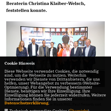
Beraterin Christina Klaiber-Welsch,
feststellen konnte.
Cookie Hinweis
Diese Webseite verwendet Cookies, die notwendig
sind, um die Webseite zu nutzen. Weiterhin
verwenden wir Dienste von Drittanbietern, die uns
helfen, unser Webangebot zu verbessern (Website-
Optmierung). Für die Verwendung bestimmter
Dienste, benötigen wir Ihre Einwilligung. Ihre
V.l.: Christina Klaiber-Welsch, Dr. Karim El-Salamoni (SAP),
Einwilligung können Sie jederzeit widerrufen. Weitere
Informationen finden Sie in unserer
Daniel Schmid (SAP), Prof. Dr. Andrea Wechsler, Dr. Natalie
Datenschutzerklärung
.
Pfau-Weller MdL, Christiane Staab MdL, Paul Nemeth und
Thomas Schulte.
Technisch notwendige Cookies (
Übersicht
)