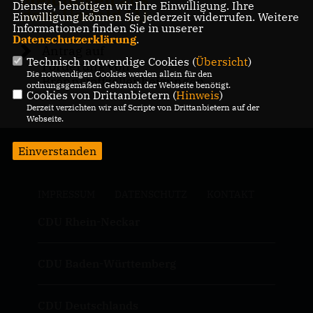
Dienste, benötigen wir Ihre Einwilligung. Ihre
dem Umfeld (1)
Einwilligung können Sie jederzeit widerrufen. Weitere
Informationen finden Sie in unserer
Datenschutzerklärung
.
Antrag auf
Technisch notwendige Cookies (
Übersicht
)
Förderung von
Die notwendigen Cookies werden allein für den
Brennstoffzellenheizungen
ordnungsgemäßen Gebrauch der Webseite benötigt.
Cookies von Drittanbietern (
Hinweis
)
Derzeit verzichten wir auf Scripte von Drittanbietern auf der
Webseite.
Einverstanden
IMPRESSUM
DATENSCHUTZ
KONTAKT
CDU Rhein-Neckar
CDU Baden-Württemberg
CDU Deutschlands