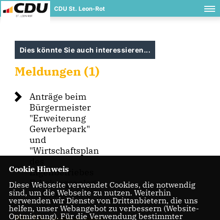
CDU St. Leon-Rot
Dies könnte Sie auch interessieren...
Meldungen (1)
Anträge beim
Bürgermeister
"Erweiterung
Gewerbepark"
und
"Wirtschaftsplan
des
Cookie Hinweis
Eigenbetriebes
Erholungsanlage
Diese Webseite verwendet Cookies, die notwendig
sind, um die Webseite zu nutzen. Weiterhin
St. Leoner See"
verwenden wir Dienste von Drittanbietern, die uns
helfen, unser Webangebot zu verbessern (Website-
Optmierung). Für die Verwendung bestimmter
Meldungen aus