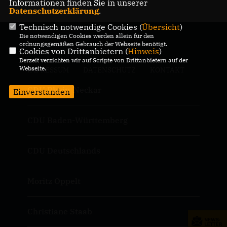
Informationen finden Sie in unserer
Datenschutzerklärung
.
Technisch notwendige Cookies (
Übersicht
)
Die notwendigen Cookies werden allein für den
ordnungsgemäßen Gebrauch der Webseite benötigt.
Cookies von Drittanbietern (
Hinweis
)
Derzeit verzichten wir auf Scripte von Drittanbietern auf der
Webseite.
IMPRESSUM
DATENSCHUTZ
KONTAKT
CDU Rhein-Neckar
Einverstanden
CDU Baden-Württemberg
CDU Deutschlands
Moritz Oppelt
Christiane Staab