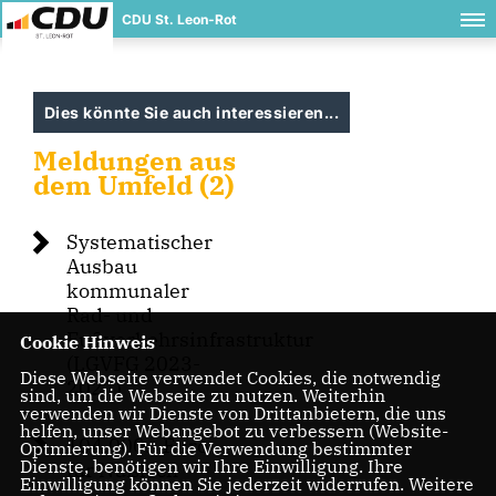
CDU St. Leon-Rot
Dies könnte Sie auch interessieren...
Meldungen aus
dem Umfeld (2)
Systematischer
Ausbau
kommunaler
Rad- und
Fußverkehrsinfrastruktur
Cookie Hinweis
(LGVFG 2023-
Diese Webseite verwendet Cookies, die notwendig
2027)
sind, um die Webseite zu nutzen. Weiterhin
verwenden wir Dienste von Drittanbietern, die uns
helfen, unser Webangebot zu verbessern (Website-
104.000.- Euro
Optmierung). Für die Verwendung bestimmter
Dienste, benötigen wir Ihre Einwilligung. Ihre
für Nußloch
Einwilligung können Sie jederzeit widerrufen. Weitere