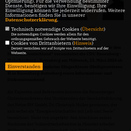
Optmierung). Für die Verwendung bestimmter
Dienste, benötigen wir Ihre Einwilligung. Ihre
Einwilligung können Sie jederzeit widerrufen. Weitere
Informationen finden Sie in unserer
Datenschutzerklärung
.
Dr. Christoph Müller und Christiane Staab MdL
Technisch notwendige Cookies (
Übersicht
)
Die notwendigen Cookies werden allein für den
ordnungsgemäßen Gebrauch der Webseite benötigt.
Cookies von Drittanbietern (
Hinweis
)
Unter dem Motto "Energie(w)ende: Perspektiven für den
Derzeit verzichten wir auf Scripte von Drittanbietern auf der
Webseite.
Standort Deutschland" veranstaltet die CDU Rauenberg -
Malschenberg - Rotenberg am Mittwoch, 13. März 2024 ab
Einverstanden
19:00 Uhr im Vereinsheim Sängerklause (Heiligenwiesen
4) in Rauenberg-Rotenberg einen Informations- und
Diskussionsabend
Als Experten und Referenten konnten die Rauenberger
Christdemokraten den Vorsitzenden der Geschäftsführung
der Netze BW GmbH, Dr. Christoph Müller gewinnen, der
sich selbst als "Energiewirtschaftler mit Leib und Seele"
bezeichnet. Nicht von ungefähr: Seit Abschluss seines
Studiums der Volkswirtschaftslehre in Münster arbeitet
Müller in der Energiewirtschaft, seit 2013 ist er in der