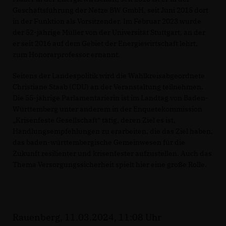
Geschäftsführung der Netze BW GmbH, seit Juni 2015 dort
in der Funktion als Vorsitzender. Im Februar 2023 wurde
der 52-jährige Müller von der Universität Stuttgart, an der
er seit 2016 auf dem Gebiet der Energiewirtschaft lehrt,
zum Honorarprofessor ernannt.
Seitens der Landespolitik wird die Wahlkreisabgeordnete
Christiane Staab (CDU) an der Veranstaltung teilnehmen.
Die 55-jährige Parlamentarierin ist im Landtag von Baden-
Württemberg unter anderem in der Enquetekommission
Krisenfeste Gesellschaft“ tätig, deren Ziel es ist,
Handlungsempfehlungen zu erarbeiten, die das Ziel haben,
das baden-württembergische Gemeinwesen für die
Zukunft resilienter und krisenfester aufzustellen. Auch das
Thema Versorgungssicherheit spielt hier eine große Rolle.
Rauenberg, 11.03.2024, 11:08 Uhr