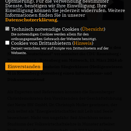
Optmierung). Für die Verwendung bestimmter
Dienste, benötigen wir Ihre Einwilligung. Ihre
Einwilligung können Sie jederzeit widerrufen. Weitere
Informationen finden Sie in unserer
Datenschutzerklärung
.
Dr. Christoph Müller und Christiane Staab MdL
Technisch notwendige Cookies (
Übersicht
)
Die notwendigen Cookies werden allein für den
ordnungsgemäßen Gebrauch der Webseite benötigt.
Cookies von Drittanbietern (
Hinweis
)
Unter dem Motto "Energie(w)ende: Perspektiven für den
Derzeit verzichten wir auf Scripte von Drittanbietern auf der
Webseite.
Standort Deutschland" veranstaltet die CDU Rauenberg -
Malschenberg - Rotenberg am Mittwoch, 13. März 2024 ab
Einverstanden
19:00 Uhr im Vereinsheim Sängerklause (Heiligenwiesen
4) in Rauenberg-Rotenberg einen Informations- und
Diskussionsabend
Als Experten und Referenten konnten die Rauenberger
Christdemokraten den Vorsitzenden der Geschäftsführung
der Netze BW GmbH, Dr. Christoph Müller gewinnen, der
sich selbst als "Energiewirtschaftler mit Leib und Seele"
bezeichnet. Nicht von ungefähr: Seit Abschluss seines
Studiums der Volkswirtschaftslehre in Münster arbeitet
Müller in der Energiewirtschaft, seit 2013 ist er in der