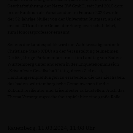
Geschäftsführung der Netze BW GmbH, seit Juni 2015 dort
in der Funktion als Vorsitzender. Im Februar 2023 wurde
der 52-jährige Müller von der Universität Stuttgart, an der
er seit 2016 auf dem Gebiet der Energiewirtschaft lehrt,
zum Honorarprofessor ernannt.
Seitens der Landespolitik wird die Wahlkreisabgeordnete
Christiane Staab (CDU) an der Veranstaltung teilnehmen.
Die 55-jährige Parlamentarierin ist im Landtag von Baden-
Württemberg unter anderem in der Enquetekommission
Krisenfeste Gesellschaft“ tätig, deren Ziel es ist,
Handlungsempfehlungen zu erarbeiten, die das Ziel haben,
das baden-württembergische Gemeinwesen für die
Zukunft resilienter und krisenfester aufzustellen. Auch das
Thema Versorgungssicherheit spielt hier eine große Rolle.
Rauenberg, 11.03.2024, 11:08 Uhr