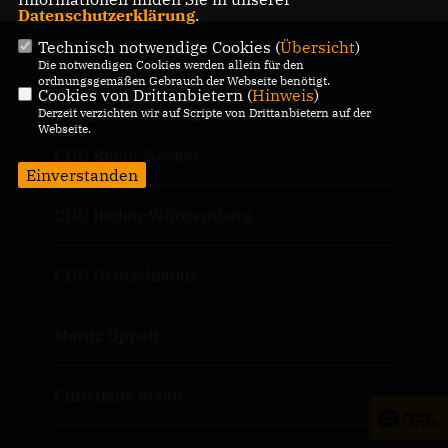
Datenschutzerklärung
.
Technisch notwendige Cookies (
Übersicht
)
Die notwendigen Cookies werden allein für den
ordnungsgemäßen Gebrauch der Webseite benötigt.
Cookies von Drittanbietern (
Hinweis
)
Derzeit verzichten wir auf Scripte von Drittanbietern auf der
IMPRESSUM
DATENSCHUTZ
KONTAKT
Webseite.
CDU Rhein-Neckar
Einverstanden
CDU Baden-Württemberg
CDU Deutschlands
Moritz Oppelt
Christiane Staab